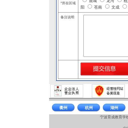
鹿城
龙湾
*所在区域
阳
苍南
文成
备注说明
衢州
杭州
湖州
宁波育成教育学校 招生