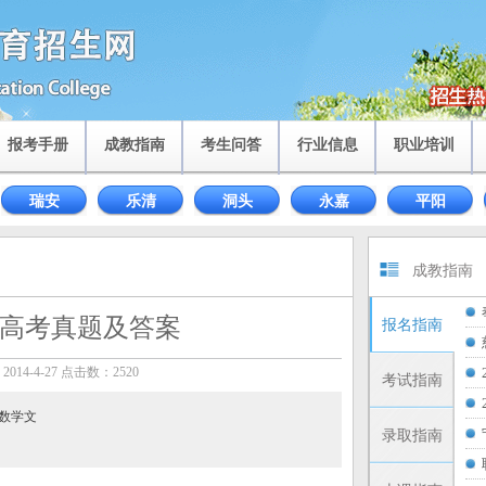
报考手册
成教指南
考生问答
行业信息
职业培训
瑞安
乐清
洞头
永嘉
平阳
成教指南
成人高考真题及答案
报名指南
014-4-27 点击数：
2520
考试指南
 数学文
录取指南