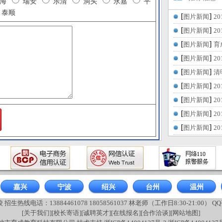
瓯海
瑞安
乐清
洞头
永嘉
平
泰顺
[
]
图片新闻
2
[
]
图片新闻
2
[
]
图片新闻
育
[
]
图片新闻
2
[
]
图片新闻
清
[
]
图片新闻
2
[
]
图片新闻
2
[
]
图片新闻
2
[
]
图片新闻
2
嘉兴
宁波
绍兴
台州
温州
热线电话：13884461078 18058561037 林老师（工作日8:30-21:00） QQ咨
[关于我们]
[校长寄语]
[诚聘英才]
[在线报名]
[合作洽谈]
[网站地图]