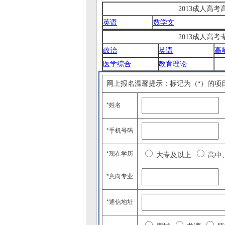
2013成人高
英语
数学文
2013成人高
政治
英语
高
医学综合
教育理论
网上报名温馨提示：标记为（*）的项
*姓名
*手机号码
*现在学历
大专及以上
高中
*意向专业
*通信地址